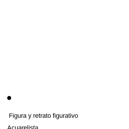
IMG_20190123_195617_131
Figura y retrato figurativo
Acuarelista